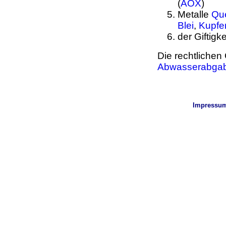
(
AOX
)
Metalle
Que
Blei
,
Kupfe
der Giftigk
Die rechtlichen 
Abwasserabga
Impressu