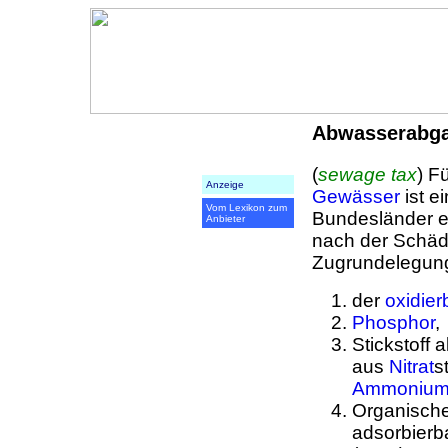
Abwasserabg
(
sewage tax
) F
Anzeige
Gewässer
ist e
Vom Lexikon zum
Bundesländer er
Anbieter
nach der Schäd
Zugrundelegun
der
oxidier
Phosphor
,
Stickstoff
aus
Nitrat
s
Ammoniums
Organisch
adsorbierb