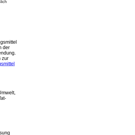
slich
ngsmittel
n der
wendung.
 zur
smittel
 Umwelt,
at-
ösung