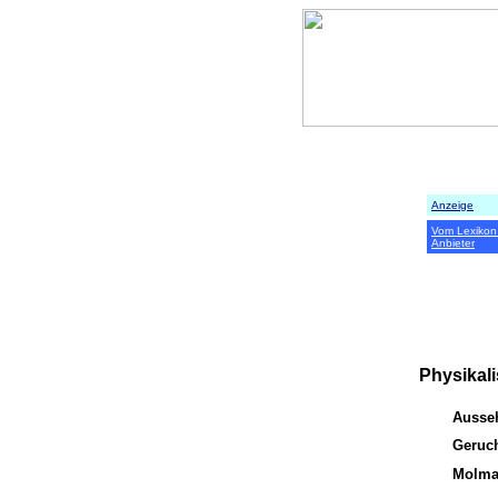
Anzeige
Vom Lexikon
Anbieter
Physikal
Ausse
Geruc
Molma