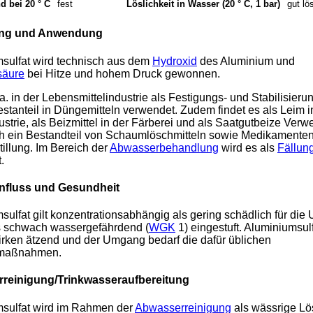
d bei 20 ° C
fest
Löslichkeit in Wasser (20 ° C, 1 bar)
gut lö
ung und Anwendung
sulfat wird technisch aus dem
Hydroxid
des Aluminium und
säure
bei Hitze und hohem Druck gewonnen.
a. in der Lebensmittelindustrie als Festigungs- und Stabilisieru
estanteil in Düngemitteln verwendet. Zudem findet es als Leim i
ustrie, als Beizmittel in der Färberei und als Saatgutbeize Ver
ch ein Bestandteil von Schaumlöschmitteln sowie Medikamenten
tillung. Im Bereich der
Abwasserbehandlung
wird es als
Fällung
.
nfluss und Gesundheit
sulfat gilt konzentrationsabhängig als gering schädlich für die
ls schwach wassergefährdend (
WGK
1) eingestuft. Aluminiumsulf
rken ätzend und der Umgang bedarf die dafür üblichen
smaßnahmen.
reinigung/Trinkwasseraufbereitung
sulfat wird im Rahmen der
Abwasserreinigung
als wässrige L