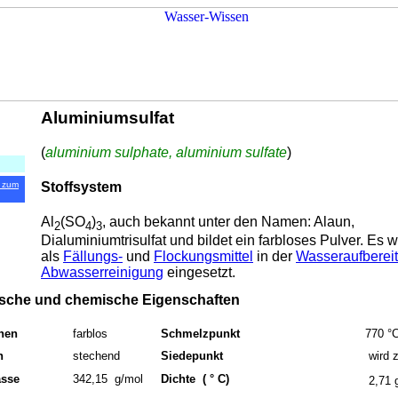
Aluminiumsulfat
(
aluminium sulphate, aluminium sulfate
)
Stoffsystem
 zum
Al
(SO
)
, auch bekannt unter den Namen: Alaun,
2
4
3
Dialuminiumtrisulfat und bildet ein farbloses Pulver. Es w
als
Fällungs-
und
Flockungsmittel
in der
Wasseraufberei
Abwasserreinigung
eingesetzt.
ische und chemische Eigenschaften
hen
farblos
Schmelzpunkt
770 °
h
stechend
Siedepunkt
wird z
sse
342,15 g/mol
Dichte ( ° C)
2,71 