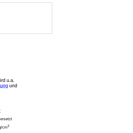
ird u.a.
tung
und
C
ersetzt
3
g/cm