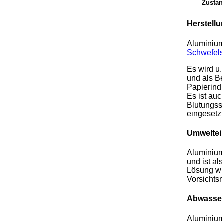
Zustan
Herstell
Aluminium
Schwefel
Es wird u.
und als B
Papierind
Es ist au
Blutungss
eingesetzt
Umweltei
Aluminium
und ist a
Lösung wi
Vorsicht
Abwasser
Aluminium