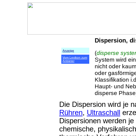
Dispersion, d
Anzeige
(
disperse syst
Vom Lexikon zum
System wird ei
Anbieter
nicht oder kaum
oder gasförmig
Klassifikation 
Haupt- und Neb
disperse Phase) 
Die Dispersion wird je 
Rühren
,
Ultraschall
erze
Dispersionen werden j
chemische, physikalisc