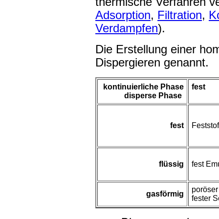
thermische Verfahren v
Adsorption
,
Filtration
,
K
Verdampfen
).
Die Erstellung einer ho
Dispergieren genannt.
kontinuierliche Phase
fest
disperse Phase
fest
Feststo
flüssig
fest Em
poröser
gasförmig
fester 