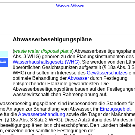
Abwasserbeseitigungspläne
(
waste water disposal plans
) Abwasserbeseitigungspläne
Abs. 3 WHG) gehören zu den Planungsinstrumenten des
Wasserhaushaltsgesetz (WHG)
. Sie werden von den Län
 zum
überörtlichen Gesichtspunkten aufgestellt (§ 18a Abs. 3 S
WHG) und sollen im Interesse des
Gewässerschutzes
ei
optimale Behandlung der
Abwässer
durch Festlegung
entsprechender Planziele gewährleisten. Die
Abwasserbeseitigungspläne bauen auf den Festlegungen
wasserwirtschaftlichen Rahmenplanung auf.
wasserbeseitigungsplänen sind insbesondere die Standorte für
me Anlagen zur Behandlung von Abwasser, ihr
Einzugsgebiet
,
 für die
Abwasserbehandlung
sowie die Träger der Maßnahm
en (§ 18a Abs. 3 Satz 2 WHG). Diese Aufzählung des Mindestinh
eseitigungsplänen ist nicht erschöpfend. Den Ländern bleibt 
n, einzelne oder sämtliche Festlegungen der