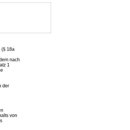
 (§ 18a
dern nach
atz 1
ne
 der
en
alts von
es