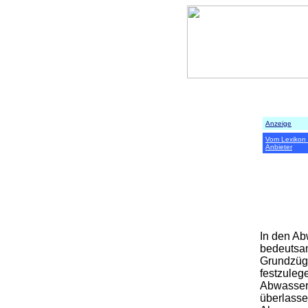
Anzeige
Vom Lexikon
Anbieter
In den Ab
bedeutsa
Grundzüge
festzuleg
Abwasserb
überlasse