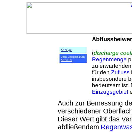
Abflussbeiwer
Anzeige
(
discharge coeff
Vom Lexikon zum
Regenmenge
pr
Anbieter
zu erwartende
für den
Zufluss
insbesondere b
bedeutsam ist. 
Einzugsgebiet
e
Auch zur Bemessung d
verschiedener Oberfläch
Dieser Wert gibt das Ver
abfließendem
Regenwas