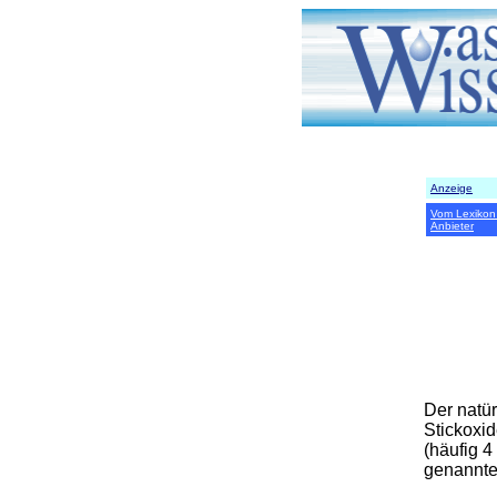
Anzeige
Vom Lexikon
Anbieter
Der natür
Stickoxi
(häufig 4
genannt