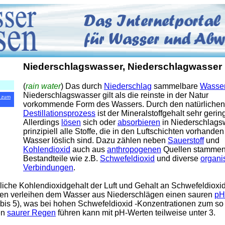
Niederschlagswasser, Niederschlagwasser
(
rain water
) Das durch
Niederschlag
sammelbare
Wasse
Niederschlagswasser gilt als die reinste in der Natur
 zum
vorkommende Form des Wassers. Durch den natürlichen
Destillationsprozess
ist der Mineralstoffgehalt sehr gerin
Allerdings
lösen
sich oder
absorbieren
in Niederschlags
prinzipiell alle Stoffe, die in den Luftschichten vorhanden
Wasser löslich sind. Dazu zählen neben
Sauerstoff
und
Kohlendioxid
auch aus
anthropogenen
Quellen stamme
Bestandteile wie z.B.
Schwefeldioxid
und diverse
organi
Verbindungen
.
liche Kohlendioxidgehalt der Luft und Gehalt an Schwefeldioxi
den verleihen dem Wasser aus Niederschlägen einen sauren
pH
 bis 5), was bei hohen Schwefeldioxid -Konzentrationen zum so
en
saurer Regen
führen kann mit pH-Werten teilweise unter 3.