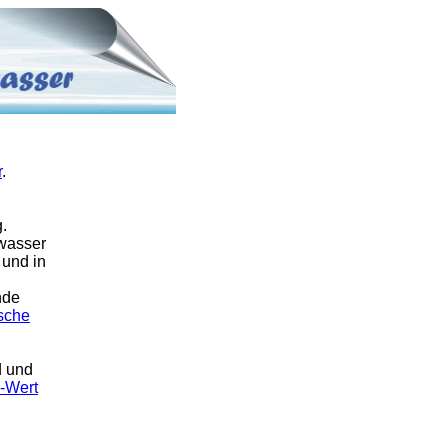
r
.
g.
wasser
 und in
nde
sche
d und
-Wert