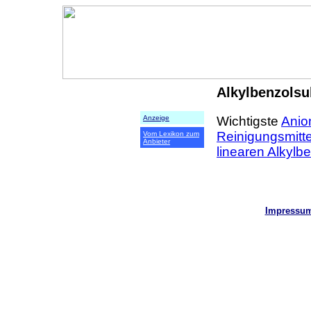
Alkylbenzolsu
Wichtigste
Anio
Anzeige
Reinigungsmitte
Vom Lexikon zum
Anbieter
linearen Alkylb
Impressu