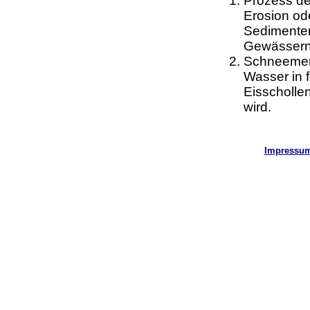
Prozess d
Erosion od
Sedimenten
Gewässern
Schneemen
Wasser in 
Eisscholle
wird.
Impressu