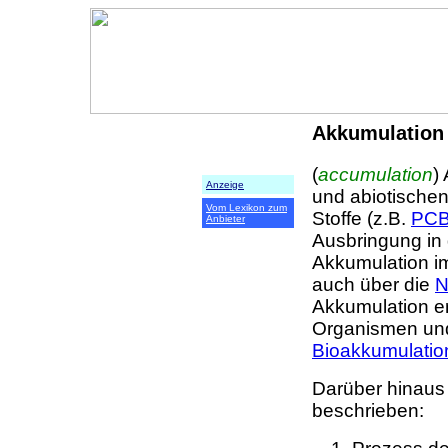
Akkumulation
(
accumulation
)
Anzeige
und abiotische
Vom Lexikon zum
Stoffe (z.B.
PC
Anbieter
Ausbringung in 
Akkumulation i
auch über die
N
Akkumulation erf
Organismen und 
Bioakkumulatio
Darüber hinaus 
beschrieben: