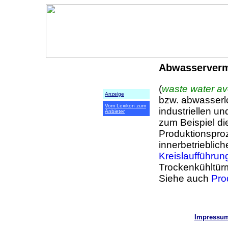
Abwasserver
(
waste water a
Anzeige
bzw. abwasserlo
Vom Lexikon zum
industriellen u
Anbieter
zum Beispiel d
Produktionspro
innerbetrieblic
Kreislaufführun
Trockenkühltür
Siehe auch
Pro
Impressu