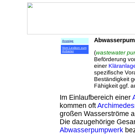
Abwasserpum
Anzeige
Vom Lexikon zum
(
wastewater p
Anbieter
Beförderung v
einer
Kläranlag
spezifische Vor
Beständigkeit g
Fähigkeit ggf. 
Im Einlaufbereich einer
kommen oft
Archimedes
großen Wasserströme a
Die dazugehörige Gesam
Abwasserpumpwerk
bez