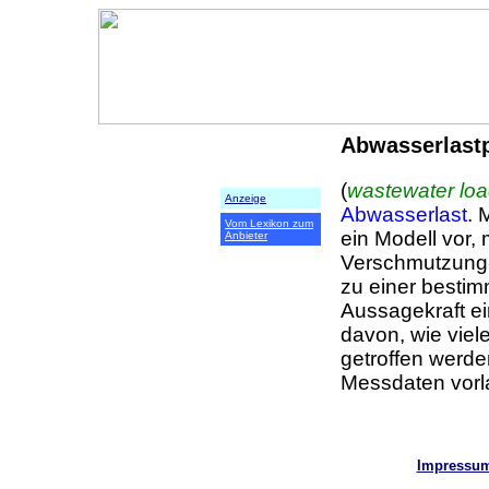
Abwasserlast
(
wastewater loa
Anzeige
Abwasserlast
. 
Vom Lexikon zum
ein Modell vor, 
Anbieter
Verschmutzung 
zu einer besti
Aussagekraft ei
davon, wie vie
getroffen werde
Messdaten vorl
Impressu