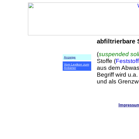
abfiltrierbare 
(
suspended solid
Anzeige
Stoffe (
Feststof
Vom Lexikon zum
aus dem Abwass
Anbieter
Begriff wird u.a.
und als Grenzw
Impressu