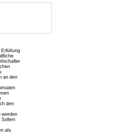
 Erfüllung
ftliche
llschafter
schen
u
m an den
rivaten
senen
e
rch den
n werden
. Sofern
h
n als