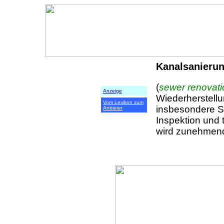
Kanalsanierun
(
sewer renovat
Anzeige
Wiederherstellu
Vom Lexikon zum
insbesondere Si
Anbieter
Inspektion und 
wird zunehmen