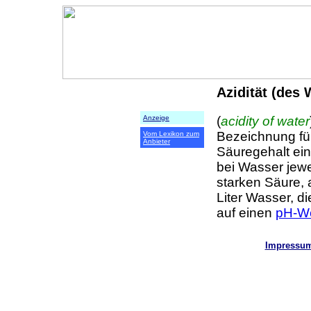
Azidität (des
(
acidity of water
Anzeige
Bezeichnung fü
Vom Lexikon zum
Anbieter
Säuregehalt eine
bei Wasser jewe
starken Säure, 
Liter Wasser, di
auf einen
pH-We
Impressu