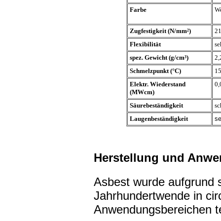
Farbe
We
Zugfestigkeit (N/mm²)
2
Flexibilität
se
spez. Gewicht (g/cm³)
2,
Schmelzpunkt (°C)
1
Elektr. Wiederstand
0,
(MWcm)
Säurebeständigkeit
sc
Laugenbeständigkeit
se
Herstellung und Anw
Asbest wurde aufgrund s
Jahrhundertwende in cir
Anwendungsbereichen te