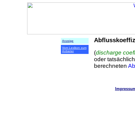
Abflusskoeffiz
Anzeige
Vom Lexikon zum
(
discharge coeff
Anbieter
oder tatsächlic
berechneten
Ab
Impressu