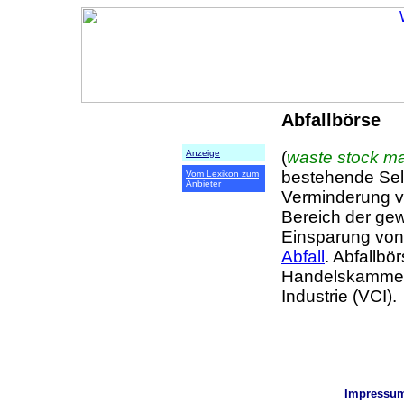
Abfallbörse
(
waste stock ma
Anzeige
bestehende Selb
Vom Lexikon zum
Anbieter
Verminderung v
Bereich der gewe
Einsparung von
Abfall
. Abfallbö
Handelskammer
Industrie (VCI).
Impressu