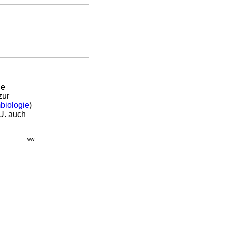
ne
zur
biologie
)
U. auch
ww